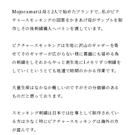
Mojocamarは母と2人で始めたブランドで...私がピク
チャースモッキングの図案をかきあげ母がサンプルを制
作しその後刺繍職人へバトンを渡しています。
ピクチャースモッキングは生地に沢山のギャザーを寄
せてそのギャザーが広がらない様に裏面にも留める為
の刺繍をしそれからやっと表生地に1メモリずつ刺繍を
していくというとても地道で時間のかかる作業です。
大量生産はなかなか難しいのですがその分価値のある
ものだと思っております。
スモッキング刺繍は日本では仕事として制作されてい
る方は少なく特にピクチャースモッキングは海外の方
が盛んです。